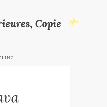
ieures, Copie
TLING
ava