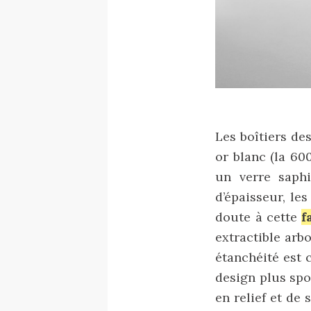
Les boîtiers de
or blanc (la 60
un verre saph
d’épaisseur, le
doute à cette
f
extractible arbo
étanchéité est 
design plus spo
en relief et de