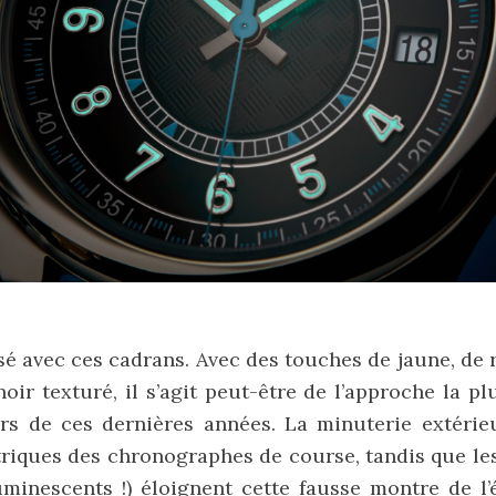
sé avec ces cadrans. Avec des touches de jaune, de 
oir texturé, il s’agit peut-être de l’approche la pl
s de ces dernières années. La minuterie extérieu
riques des chronographes de course, tandis que les
uminescents !) éloignent cette fausse montre de l