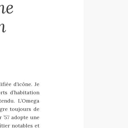
ne
n
fiée d’icône. Je
rts d’habitation
ntendu. L’Omega
ègre toujours de
r ’57 adopte une
tier notables et