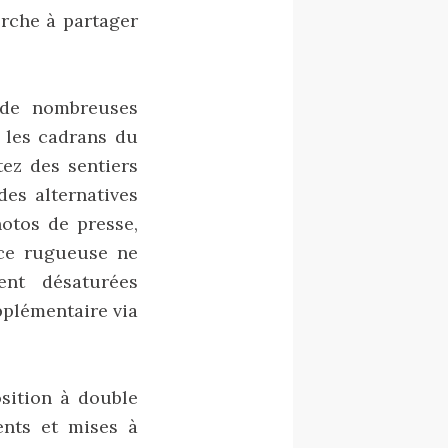
erche à partager
 de nombreuses
 les cadrans du
tez des sentiers
des alternatives
hotos de presse,
ace rugueuse ne
ent désaturées
pplémentaire via
osition à double
ents et mises à