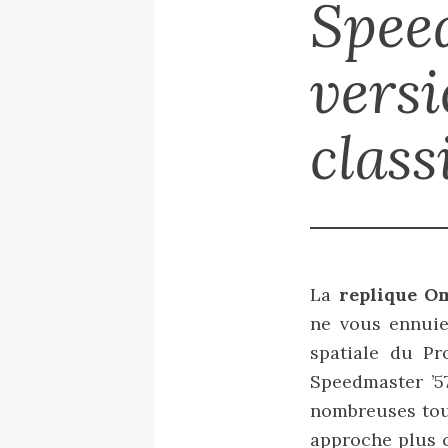
Spee
vers
class
La
replique O
ne vous ennuier
spatiale du Pr
Speedmaster ’57
nombreuses touc
approche plus c