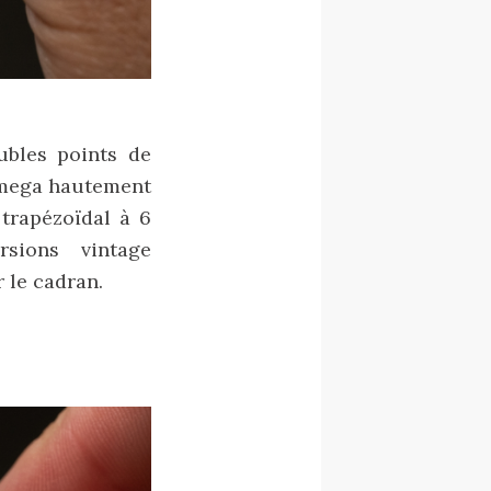
ubles points de
Omega hautement
 trapézoïdal à 6
sions vintage
 le cadran.