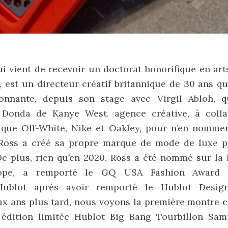
i vient de recevoir un doctorat honorifique en arts
 est un directeur créatif britannique de 30 ans qu
onnante, depuis son stage avec Virgil Abloh, 
c Donda de Kanye West. agence créative, à coll
 que Off-White, Nike et Oakley, pour n’en nomme
 Ross a créé sa propre marque de mode de luxe
 plus, rien qu’en 2020, Ross a été nommé sur la l
ope, a remporté le GQ USA Fashion Award 
ublot après avoir remporté le Hublot Design
x ans plus tard, nous voyons la première montre 
 édition limitée Hublot Big Bang Tourbillon Sam