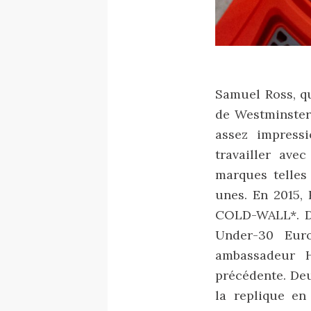
Samuel Ross, qu
de Westminster,
assez impressi
travailler ave
marques telles
unes. En 2015,
COLD-WALL*. De
Under-30 Eur
ambassadeur H
précédente. Deu
la replique en